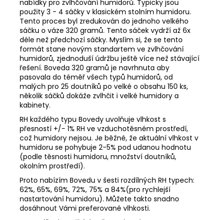
č
nabídky pro zvlhčování humidorů. Typicky jsou
u
použity 3 - 4 sáčky v klasickém stolním humidoru.
Tento proces byl zredukován do jednoho velkého
j
sáčku o váze 320 gramů. Tento sáček vydrží až 6x
e
déle než předchozí sáčky. Myslím si, že se tento
m
formát stane novým standartem ve zvlhčování
e
humidorů, zjednoduší údržbu ještě více než stávající
řešení. Boveda 320 gramů je navrhnuta aby
pasovala do téměř všech typů humidorů, od
BLEND
malých pro 25 doutníků po velké o obsahu 150 ks,
15
několik sáčků dokáže zvlhčit i velké humidory a
TORO
kabinety.
95
RH každého typu Bovedy uvolňuje vlhkost s
Kč
přesností +/- 1% RH ve vzduchotěsném prostředí,
což humidory nejsou. Je běžné, že aktuální vlhkost v
humidoru se pohybuje 2-5% pod udanou hodnotu
(podle těsnosti humidoru, množství doutníků,
okolním prostředí).
Proto nabízím Bovedu v šesti rozdílných RH typech:
62%, 65%, 69%, 72%, 75% a 84%(pro rychlejší
nastartování humidoru). Můžete takto snadno
dosáhnout Vámi preferované vlhkosti.