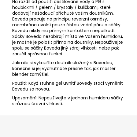
Na rozdíl od použití destilované vody a PG s
houbičkmi / gelem / krystaly / kuličkami, které
dodávají nežádoucí příchutě vašim doutníkům,
Boveda pracuje na principu reverzní osmózy,
membrána uvolní pouze čistou vodní páru a sáčky
Boveda nikdy nic přímým kontaktem nepoškodí.
Sáčky Boveda nezabírají místo ve Vašem humidoru,
je možné je položit přímo na doutníky. Nepoužívejte
spolu se sáčky Boveda jiný zdroj vlhkosti, nelze pak
zaručit správnou funkci.
Jakmile si vykouříte doutník uložený s Bovedou,
konečně si jej vychutnáte přesně tak, jak master
blender zamýšlel.
Použití: Když ztuhne gel uvnitř Bovedy stačí vyměnit
Bovedu za novou.
Upozornění: Nepoužívejte v jednom humidoru sáčky
s různou úrovní vlhkosti.
Z
á
p