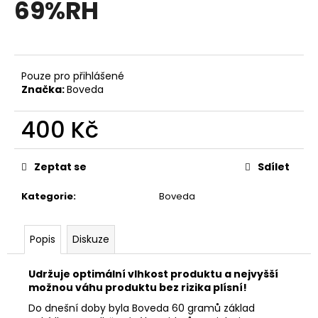
69%RH
a
j
í
t
Pouze pro přihlášené
?
Značka:
Boveda
400 Kč
Měrná
cena:
HLEDAT
Zeptat se
Sdílet
Kategorie
:
Boveda
D
Popis
Diskuze
o
p
o
Udržuje optimální vlhkost produktu a nejvyšší
r
možnou váhu produktu bez rizika plísní!
u
Do dnešní doby byla Boveda 60 gramů základ