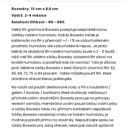
č
u
Rozměry: 13 cm x 8,9 cm
j
Výdrž: 2-4 měsíce
e
Relativní Vlhkost - RH - 69%
m
Velká 60 gramová Boveda poskytuje bezproblémovou
e
údržbu vašeho humidoru. Každý Boveda sáček je
kalibrován na RH s přesností +/- 1 % ve vzduchotěsném
prostředí, humidory ale vzduchotěsné nejsou. Je proto
BLEND
běžné, že skutečná RH vašeho humidoru bude o 2 - 5 bodů
15
nižší než RH užitého sáčku Boveda, výsledná RH závisí na
TORO
kvalitě humidoru a prostředí kde se nachází. Toto je důvod,
95
proč děláme sáčky Boveda v šesti různých úrovních RH: 62,
Kč
65, 69, 72, 75 a 84 procent - takže můžete použít RH , které
dosáhne vlhkost kterou preferujete.
Na rozdíl od použití destilované vody a PG s houbičkmi /
gelem / krystaly / kuličkami, které dodávají nežádoucí
příchutě vašim doutníkům, Boveda pracuje na principu
reverzní osmózy, membrána uvolní pouze čistou vodní páru
a sáčky Boveda nikdy nic přímým kontaktem nepoškodí.
Sáčky Boveda nezabírají místo ve Vašem humidoru, je
možné je položit přímo na doutníky. Nepoužívejte spolu se
sáčky Boveda jiný zdroj vlhkosti, nelze pak zaručit správná