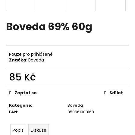
a
j
í
Boveda 69% 60g
t
?
Pouze pro přihlášené
Značka:
Boveda
HLEDAT
85 Kč
Měrná
cena:
Zeptat se
Sdílet
D
o
Kategorie
:
Boveda
p
EAN
:
850661003168
o
r
u
Popis
Diskuze