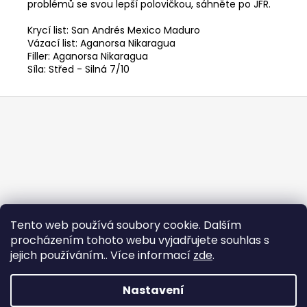
problémů se svou lepší polovičkou, sáhněte po JFR.
Krycí list: San Andrés Mexico Maduro
Vázací list: Aganorsa Nikaragua
Filler: Aganorsa Nikaragua
Síla: Střed - Silná 7/10
Z
á
p
a
t
í
Tento web používá soubory cookie. Dalším
procházením tohoto webu vyjadřujete souhlas s
jejich používáním.. Více informací
zde
.
Nastavení