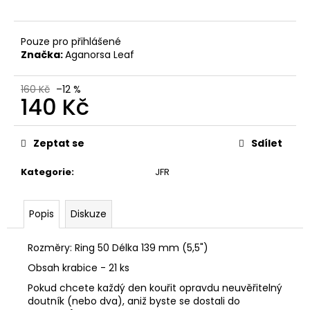
č
u
j
Pouze pro přihlášené
e
Značka:
Aganorsa Leaf
m
e
160 Kč
–12 %
140 Kč
BLEND
Měrná
15
cena:
TORO
Zeptat se
Sdílet
95
Kč
Kategorie
:
JFR
Popis
Diskuze
Rozměry: Ring 50 Délka 139 mm (5,5")
Obsah krabice - 21 ks
Pokud chcete každý den kouřit opravdu neuvěřitelný
doutník (nebo dva), aniž byste se dostali do