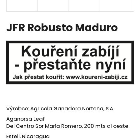
a
j
í
JFR Robusto Maduro
t
?
HLEDAT
D
o
Výrobce: Agricola Ganadera Norteña, S.A
p
Aganorsa Leaf
o
Del Centro Sor Maria Romero, 200 mts al oeste.
r
u
Esteli, Nicaragua