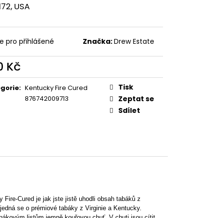
ZO NIKARAGUA
172, USA
e pro přihlášené
Značka:
Drew Estate
0 Kč
ná
:
Tisk
gorie
:
Kentucky Fire Cured
876742009713
Zeptat se
Sdílet
Fire-Cured je jak jste jistě uhodli obsah tabáků z
, jedná se o prémiové tabáky z Virginie a Kentucky.
abákovým listům jemně kouřovou chuť. V chuti jsou cítit