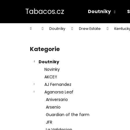
K
Přejít
na
o
Tabacos.cz
Doutníky
obsah
Zpět
Zpět
š
do
do
í
Domů
Doutníky
Drew Estate
Kentucky
k
obchodu
obchodu
P
o
Kategorie
Přeskočit
s
kategorie
t
Doutníky
r
Novinky
a
AKCE!!
n
AJ Fernandez
n
Aganorsa Leaf
í
Aniversario
p
Arsenio
a
Guardian of the farm
n
JFR
e
La Validacion