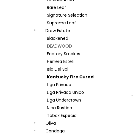
BOVEDA 69% 4G
l
Rare Leaf
12 Kč
Signature Selection
Supreme Leaf
Drew Estate
Blackened
DEADWOOD
Factory Smokes
Herrera Esteli
Isla Del Sol
Kentucky Fire Cured
Liga Privada
Liga Privada Unico
Liga Undercrown
Nica Rustica
Tabak Especial
Oliva
Condega