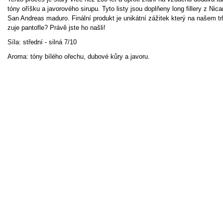
tóny oříšku a javorového sirupu. Tyto listy jsou doplňeny long fillery z N
San Andreas maduro. Finální produkt je unikátní zážitek který na našem t
zuje pantofle? Právě jste ho našli!
Síla: střední - silná 7/10
Aroma: tóny bílého ořechu, dubové kůry a javoru.