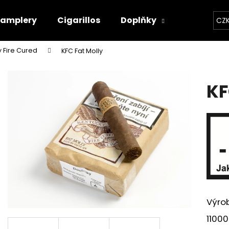
Samplery
Cigarillos
Doplňky
Kontakty
CZ
 Fire Cured
KFC Fat Molly
Co potřebujete najít?
KF
HLEDAT
Doporučujeme
Výro
11000