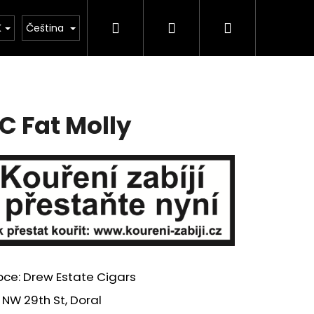
Hledat
Přihlášení
Nákupní
Obchodní podmínky
Moje objednávka
K
Čeština
košík
C Fat Molly
Následující
bce: Drew Estate Cigars
 NW 29th St, Doral