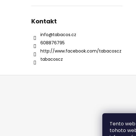
Kontakt
info
@
tabacos.cz
608876795
http://www.facebook.com/tabacoscz
tabacoscz
Z
á
p
a
t
í
Tento web 
tohoto webu