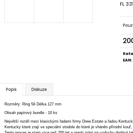
UMNUM BOND NICARAGUA
UMNUM CAŇONA
FL 33
75 Kč
85 Kč
Pouz
20
Měr
cena
Kate
EAN
:
Popis
Diskuze
Rozměry: Ring 56 Délka 127 mm
Obsah papírový bundle - 10 ks
Největší rozdíl mezi klasickými řadami firmy Drew Estate a řadou Kentucky 
Kentucky které zrají ve speciální stodole do které je vháněn přírodní kouř
Tento proces je starý více než 200 let a oproti zrání na vzduchu dodává t