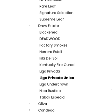
BOVEDA 69% 4G
l
Rare Leaf
12 Kč
Signature Selection
Supreme Leaf
Drew Estate
Blackened
DEADWOOD
Factory Smokes
Herrera Esteli
Isla Del Sol
Kentucky Fire Cured
Liga Privada
Liga Privada Unico
Liga Undercrown
Nica Rustica
Tabak Especial
Oliva
Condega