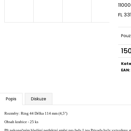
UMNUM CAŇONAZO NIKARAGUA
UMNUM BOND N
11000
85 Kč
75 Kč
FL 33
Pouz
15
Měr
cena
Kate
EAN
:
Popis
Diskuze
Rozměry: Ring 44 Délka 114 mm (4,5")
Obsah krabice - 25 ks
Při nekonečném hledání perfektní směsi pro řady Liga Privada byly vytvořeny s