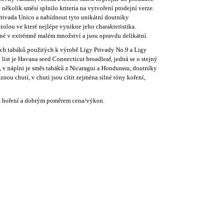
několik směsí splnilo kriteria na vytvoření prodejní verze.
 Privada Unico a nabídnout tyto unikátní doutníky
tolou ve které nejlépe vynikne jeho charakteristika.
ané v extrémně malém množství a jsou opravdu delikátní.
vých tabáků použitých k výrobě Ligy Privady No.9 a Ligy
ist je Havana seed Connecticut broadleaf, jedná se o stejný
ie, v náplni je směs tabáků z Nicaragui a Hondurasu, doutníky
nou chutí, v chuti jsou cítit zejména silné tóny koření,
m hoření a dobrým poměrem cena/výkon.