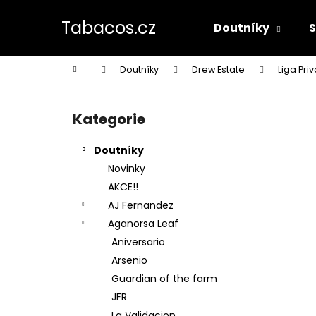
K
Přejít
na
o
Tabacos.cz
Doutníky
obsah
Zpět
Zpět
š
do
do
í
Domů
Doutníky
Drew Estate
Liga Pri
k
obchodu
obchodu
P
o
Kategorie
Přeskočit
s
kategorie
t
Doutníky
r
Novinky
a
AKCE!!
n
AJ Fernandez
n
Aganorsa Leaf
í
Aniversario
p
Arsenio
a
Guardian of the farm
n
JFR
e
La Validacion