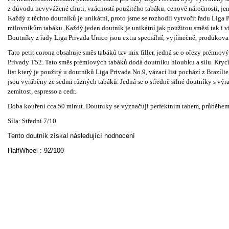
z důvodu nevyvážené chuti, vzácností použitého tabáku, cenové náročnosti, jen 
Každý z těchto doutníků je unikátní, proto jsme se rozhodli vytvořit řadu Liga
milovníkům tabáku. Každý jeden doutník je unikátní jak použitou směsí tak i vi
Doutníky z řady Liga Privada Unico jsou extra speciální, vyjímečné, produkov
Tato petit corona obsahuje směs tabáků tzv mix filler, jedná se o ořezy prémio
Privady T52. Tato směs prémiových tabáků dodá doutníku hloubku a sílu. Krycí l
list který je použitý u doutníků Liga Privada No.9, vázací list pochází z Brazíl
jsou vyráběny ze sedmi různých tabáků. Jedná se o středně silné doutníky s výraz
zemitost, espresso a cedr.
Doba kouření cca 50 minut. Doutníky se vyznačují perfektním tahem, průběhe
Síla: Střední 7/10
Tento doutník získal následující hodnocení
HalfWheel : 92/100