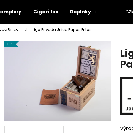
Samplery
Cigarillos
Doplňky
Kontakty
CZ
vada Unico
Liga Privada Unico Papas Fritas
Co potřebujete najít?
TIP
Li
HLEDAT
Pa
Doporučujeme
Výro