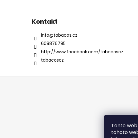
Kontakt
info
@
tabacos.cz
608876795
http://www.facebook.com/tabacoscz
tabacoscz
Z
á
p
a
t
í
Tento web 
tohoto webu