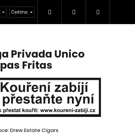
Hledat
Přihlášení
Nákupní
Obchodní podmínky
Moje objednávka
K
Čeština
košík
ga Privada Unico
pas Fritas
Následující
bce: Drew Estate Cigars