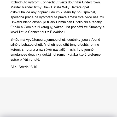
rozhodnuto vytvořit Connecticut verzi doutníků Undercrown.
Master blender firmy Drew Estate Willy Herrera opět
oslovil baliče aby připravili doutník který by ho uspokojil,
společná práce na vytvoření té pravé směsi trval více než rok.
Unkátní blend obsahuje fillery Dominican Criollo '98 a tabáky
Criollo a Corojo z Nikaraguy, vázací list pochází ze Sumatry a
krycí list je Connecticut z Ekvádoru.
Směs má vyváženou a jemnou chuť, doutníky jsou středně
silné s bohatou chutí. V chuti jsou cítit tóny ořechů, jemné
koření, smetana a na závěr nasládlý finish. Tyto jemné
smetanové doutníky dokáží ohromit i kuřáka který preferuje
spíše plňější chutě.
Síla: Střední 6/10
Z
á
p
a
t
í