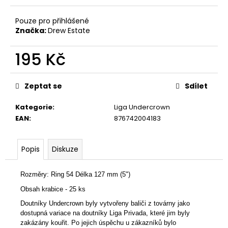
č
u
Pouze pro přihlášené
j
Značka:
Drew Estate
e
m
195 Kč
e
Měrná
cena:
Zeptat se
Sdílet
UMNUM
BOND
NICARAGUA
Kategorie
:
Liga Undercrown
75
EAN
:
876742004183
Kč
Popis
Diskuze
Rozměry: Ring 54 Délka 127 mm (5")
Obsah krabice - 25 ks
Doutníky Undercrown byly vytvořeny baliči z továrny jako
dostupná variace na doutníky Liga Privada, které jim byly
zakázány kouřit. Po jejich úspěchu u zákazníků bylo