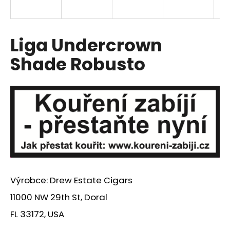
a
j
í
Liga Undercrown
t
Shade Robusto
?
HLEDAT
D
o
Výrobce: Drew Estate Cigars
p
o
11000 NW 29th St, Doral
r
FL 33172, USA
u