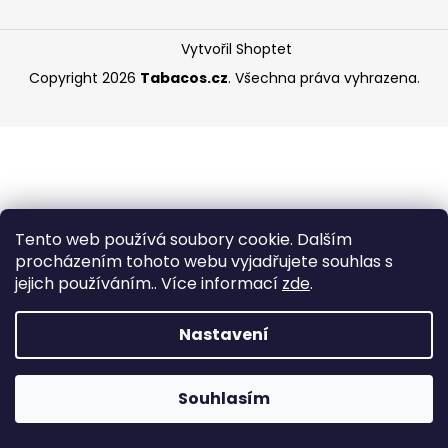
a
j
Vytvořil Shoptet
í
Copyright 2026
Tabacos.cz
. Všechna práva vyhrazena.
t
?
HLEDAT
Tento web používá soubory cookie. Dalším
procházením tohoto webu vyjadřujete souhlas s
jejich používáním.. Více informací
zde
.
D
Nastavení
o
p
o
Souhlasím
r
u