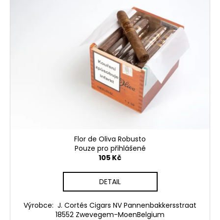
č
u
j
e
m
e
UMNUM
HURAKAN
110
Kč
Flor de Oliva Robusto
Pouze pro přihlášené
105 Kč
DETAIL
Výrobce: J. Cortés Cigars NV Pannenbakkersstraat
18552 Zwevegem-MoenBelgium