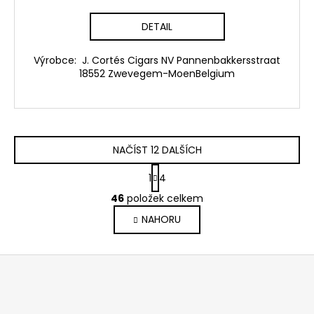
DETAIL
Výrobce: J. Cortés Cigars NV Pannenbakkersstraat
18552 Zwevegem-MoenBelgium
NAČÍST 12 DALŠÍCH
S
1
4
t
O
r
46
položek celkem
v
á
NAHORU
l
n
k
á
o
d
Z
v
a
á
á
c
n
p
í
í