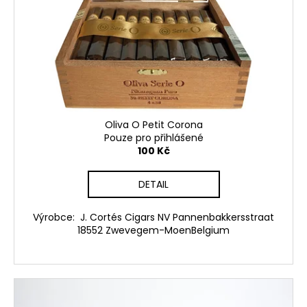
d
r
a
u
o
j
k
d
í
t
u
t
ů
k
?
t
ů
Oliva O Petit Corona
Pouze pro přihlášené
100 Kč
HLEDAT
DETAIL
D
Výrobce: J. Cortés Cigars NV Pannenbakkersstraat
18552 Zwevegem-MoenBelgium
o
p
o
r
u