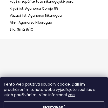
když si zapálíte toto nikaragujské puro.
Krycí list: Aganorsa Corojo 99
Vázací list: Aganorsa Nikaragua
Filler: Aganorsa Nikaragua
Síla: Silná 8/1O
Z
á
p
a
t
í
Tento web používá soubory cookie. Dalším
procházením tohoto webu vyjadřujete souhlas s
jejich používáním.. Více informací
zde
.
Nastavení