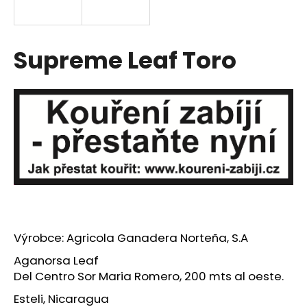
a
j
í
Supreme Leaf Toro
t
?
HLEDAT
D
o
Výrobce: Agricola Ganadera Norteña, S.A
p
Aganorsa Leaf
o
Del Centro Sor Maria Romero, 200 mts al oeste.
r
u
Esteli, Nicaragua