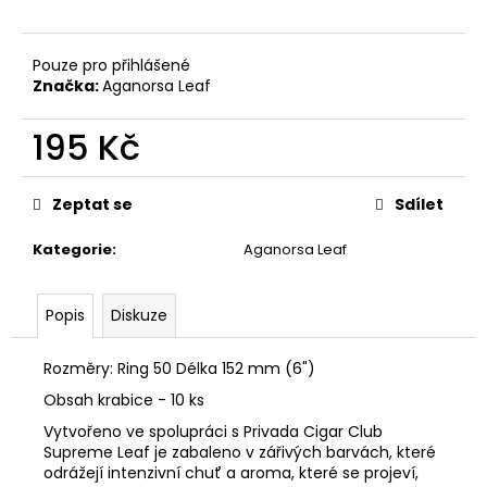
č
u
j
Pouze pro přihlášené
e
Značka:
Aganorsa Leaf
m
e
195 Kč
Měrná
FLOR
cena:
DE
Zeptat se
Sdílet
OLIVA
ROBUSTO
Kategorie
:
Aganorsa Leaf
105
Kč
Popis
Diskuze
Rozměry: Ring 50 Délka 152 mm (6")
Obsah krabice - 10 ks
Vytvořeno ve spolupráci s Privada Cigar Club
Supreme Leaf je zabaleno v zářivých barvách, které
odrážejí intenzivní chuť a aroma, které se projeví,