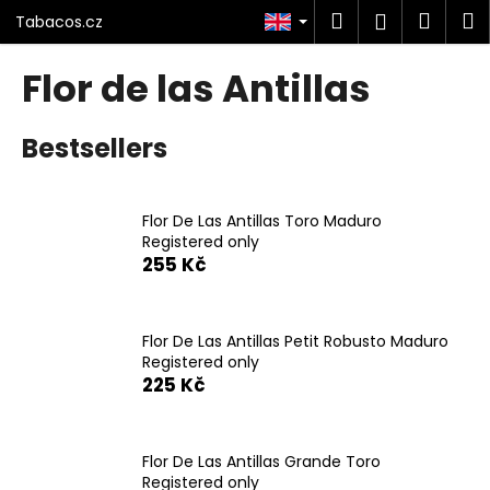
C
Skip
Search
Shop
M
Login
Tabacos.cz
to
a
content
Back
Back
cart
r
Flor de las Antillas
t
W
Bestsellers
h
a
t
Flor De Las Antillas Toro Maduro
a
Registered only
r
255 Kč
e
y
o
Flor De Las Antillas Petit Robusto Maduro
Registered only
u
225 Kč
l
o
o
Flor De Las Antillas Grande Toro
k
Registered only