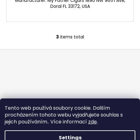
Manufacturer: My Father Cigars 1890 NW 96th Ave,
Doral FL 33172, USA
3
items total
L
i
F
s
o
t
i
o
n
t
g
e
c
r
o
n
Tento web používá soubory cookie. Dalším
t
procházením tohoto webu vyjadřujete souhlas s
r
jejich používáním.. Více informací
zde
.
o
l
s
Settings