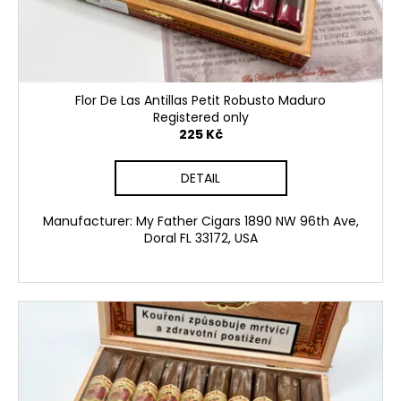
o
c
d
o
m
u
m
c
e
t
Flor De Las Antillas Petit Robusto Maduro
n
s
Registered only
d
225 Kč
DETAIL
FLOR
DE
OLIVA
Manufacturer: My Father Cigars 1890 NW 96th Ave,
ROBUSTO
Doral FL 33172, USA
105
Kč