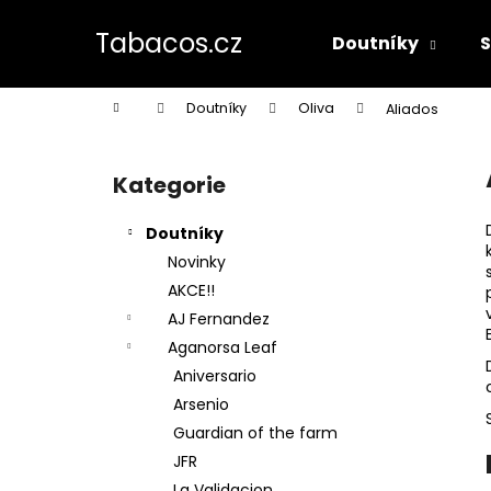
K
Přejít
na
o
Tabacos.cz
Doutníky
obsah
Zpět
Zpět
š
do
do
í
Domů
Doutníky
Oliva
Aliados
k
obchodu
obchodu
P
o
Kategorie
Přeskočit
s
kategorie
t
Doutníky
r
Novinky
a
AKCE!!
n
AJ Fernandez
n
Aganorsa Leaf
í
Aniversario
p
Arsenio
a
Guardian of the farm
n
JFR
e
La Validacion