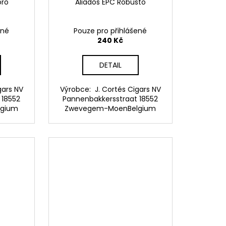
oro
Aliados EPC Robusto
ené
Pouze pro přihlášené
240 Kč
DETAIL
gars NV
Výrobce: J. Cortés Cigars NV
 18552
Pannenbakkersstraat 18552
lgium
Zwevegem-MoenBelgium