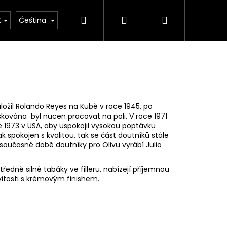
Hledat
Přihlášení
Nákupní
Obchodní podmínky
Moje objednávka
K
Čeština
košík
ložil Rolando Reyes na Kubě v roce 1945, po
kována byl nucen pracovat na poli. V roce 1971
 1973 v USA, aby uspokojil vysokou poptávku
 spokojen s kvalitou, tak se část doutníků stále
současné době doutníky pro Olivu vyrábí Julio
ředně silné tabáky ve filleru, nabízejí příjemnou
vitosti s krémovým finishem.
Následující