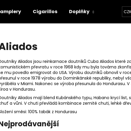
Samplery
Cigarillos
Doplňky
Kontakty
CZ
Co potřebujete najít?
Aliados
HLEDAT
Doutníky Aliados jsou reinkarnace doutníků Cuba Aliados které za
komunistickém převratu v roce 1968 kdy mu byla továrna zkonfis
se mu povedlo emigrovat do USA. Výrobu doutníků obnovil v roce
přesunul v roce 1978 výrobu do Dominikánské republiky, nebyl však
Doporučujeme
vyráběla v Miami. Nakonec se výroba přesunula do Hondurasu. V 
Eiroa v Hondurasu.
Doutníky Aliados mají blend Kubánského typu, Habano krycí list, st
chuť a vůni. V chuti převládá kombinace zemité chuti, lehké dře
Složení směsi: 100% tabák z Hondurasu
Nejprodávanější