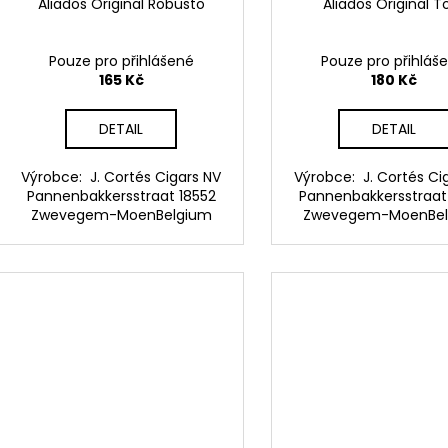
d
Aliados Original Robusto
Aliados Original T
t
u
ů
k
Pouze pro přihlášené
Pouze pro přihláš
t
165 Kč
180 Kč
ů
DETAIL
DETAIL
Výrobce: J. Cortés Cigars NV
Výrobce: J. Cortés Ci
Pannenbakkersstraat 18552
Pannenbakkersstraat
Zwevegem-MoenBelgium
Zwevegem-MoenBe