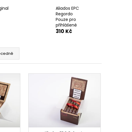
ICARAGUA
ginal
Aliados EPC
Regordo
Pouze pro
přihlášené
310 Kč
ecedně