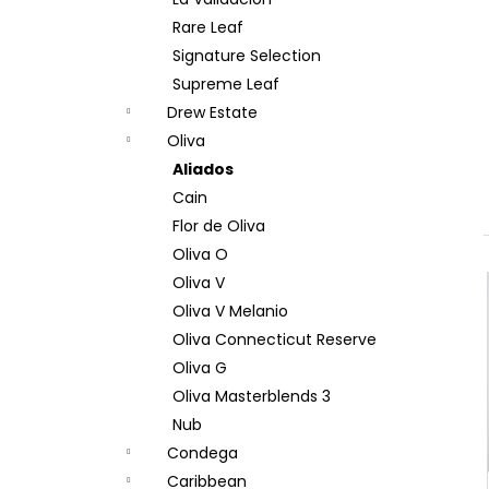
BOVEDA 69% 4G
l
Rare Leaf
12 Kč
Signature Selection
Supreme Leaf
Drew Estate
Oliva
Aliados
Cain
Flor de Oliva
Oliva O
Oliva V
Oliva V Melanio
Oliva Connecticut Reserve
Oliva G
Oliva Masterblends 3
Nub
Condega
Caribbean