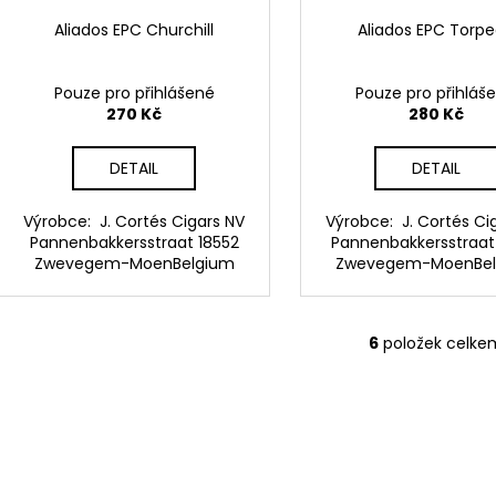
Aliados EPC Churchill
Aliados EPC Torp
Pouze pro přihlášené
Pouze pro přihláš
270 Kč
280 Kč
DETAIL
DETAIL
Výrobce: J. Cortés Cigars NV
Výrobce: J. Cortés Ci
Pannenbakkersstraat 18552
Pannenbakkersstraat
Zwevegem-MoenBelgium
Zwevegem-MoenBe
6
položek celke
O
v
l
á
d
a