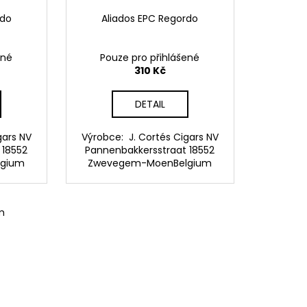
edo
Aliados EPC Regordo
ené
Pouze pro přihlášené
310 Kč
DETAIL
gars NV
Výrobce: J. Cortés Cigars NV
 18552
Pannenbakkersstraat 18552
lgium
Zwevegem-MoenBelgium
m