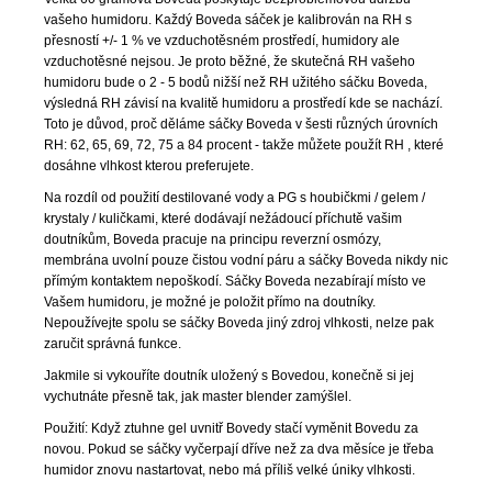
č
vašeho humidoru. Každý Boveda sáček je kalibrován na RH s
u
přesností +/- 1 % ve vzduchotěsném prostředí, humidory ale
j
vzduchotěsné nejsou. Je proto běžné, že skutečná RH vašeho
e
humidoru bude o 2 - 5 bodů nižší než RH užitého sáčku Boveda,
m
výsledná RH závisí na kvalitě humidoru a prostředí kde se nachází.
e
Toto je důvod, proč děláme sáčky Boveda v šesti různých úrovních
RH: 62, 65, 69, 72, 75 a 84 procent - takže můžete použít RH , které
dosáhne vlhkost kterou preferujete.
BLEND
Na rozdíl od použití destilované vody a PG s houbičkmi / gelem /
15
krystaly / kuličkami, které dodávají nežádoucí příchutě vašim
ROBUSTO
doutníkům, Boveda pracuje na principu reverzní osmózy,
90
membrána uvolní pouze čistou vodní páru a sáčky Boveda nikdy nic
Kč
přímým kontaktem nepoškodí. Sáčky Boveda nezabírají místo ve
Vašem humidoru, je možné je položit přímo na doutníky.
Nepoužívejte spolu se sáčky Boveda jiný zdroj vlhkosti, nelze pak
zaručit správná funkce.
Jakmile si vykouříte doutník uložený s Bovedou, konečně si jej
vychutnáte přesně tak, jak master blender zamýšlel.
Použití: Když ztuhne gel uvnitř Bovedy stačí vyměnit Bovedu za
novou. Pokud se sáčky vyčerpají dříve než za dva měsíce je třeba
humidor znovu nastartovat, nebo má příliš velké úniky vlhkosti.