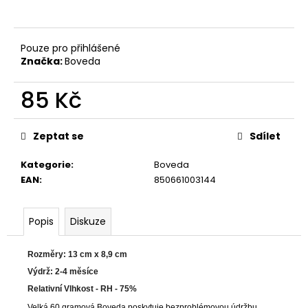
a
j
Pouze pro přihlášené
í
Značka:
Boveda
t
?
85 Kč
Měrná
cena:
Zeptat se
Sdílet
HLEDAT
Kategorie
:
Boveda
EAN
:
850661003144
D
Popis
Diskuze
o
p
Rozměry: 13 cm x 8,9 cm
o
Výdrž: 2-4 měsíce
r
Relativní Vlhkost - RH - 75%
u
Velká 60 gramová Boveda poskytuje bezproblémovou údržbu