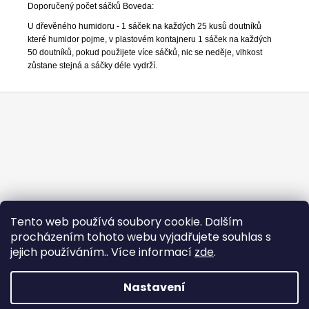
Doporučený počet sáčků Boveda:
U dřevěného humidoru -
1 sáček na každých 25 kusů doutníků
které humidor pojme, v plastovém kontajneru 1 sáček na každých
50 doutníků, pokud použijete více sáčků, nic se neděje, vlhkost
zůstane stejná a sáčky déle vydrží.
Z
á
p
a
t
í
Tento web používá soubory cookie. Dalším
procházením tohoto webu vyjadřujete souhlas s
jejich používáním.. Více informací
zde
.
Nastavení