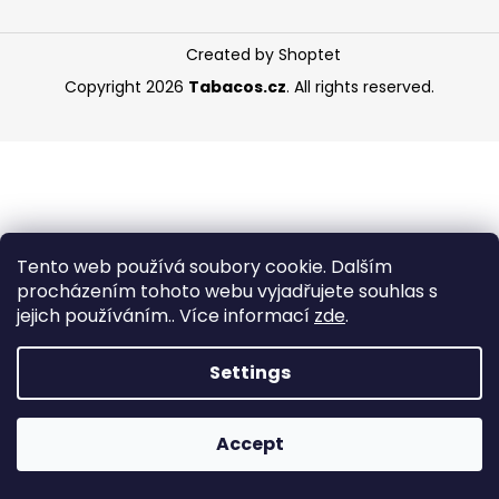
i
n
Created by Shoptet
g
Copyright 2026
Tabacos.cz
. All rights reserved.
f
o
r
?
Tento web používá soubory cookie. Dalším
procházením tohoto webu vyjadřujete souhlas s
jejich používáním.. Více informací
zde
.
SEARCH
Settings
W
e
Accept
r
e