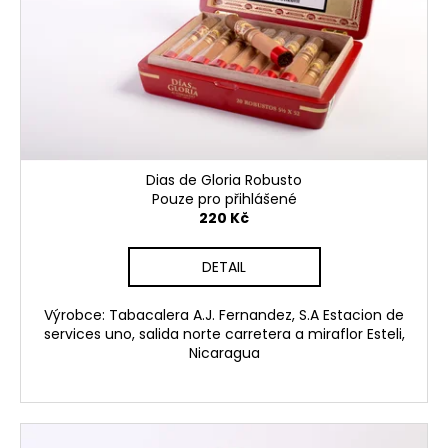
č
t
r
u
ů
o
j
e
d
m
u
e
k
t
BLEND
ů
Dias de Gloria Robusto
15
Pouze pro přihlášené
TORO
220 Kč
95
Kč
DETAIL
Výrobce: Tabacalera A.J. Fernandez, S.A Estacion de
services uno, salida norte carretera a miraflor Esteli,
Nicaragua