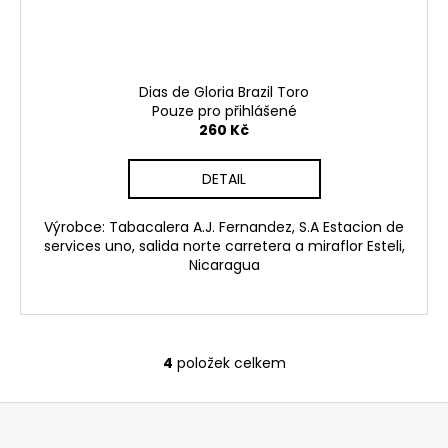
Dias de Gloria Brazil Toro
Pouze pro přihlášené
260 Kč
DETAIL
Výrobce: Tabacalera A.J. Fernandez, S.A Estacion de
services uno, salida norte carretera a miraflor Esteli,
Nicaragua
4
položek celkem
O
v
Z
l
á
á