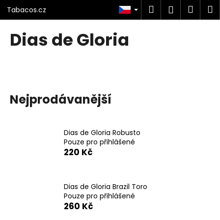
K
Přejít
Hledat
Náku
M
Přihlášen
Tabacos.cz
na
o
obsah
Zpět
Zpět
košík
š
Dias de Gloria
í
C
k
o
p
o
Nejprodávanější
t
ř
e
Dias de Gloria Robusto
b
Pouze pro přihlášené
220 Kč
u
j
e
Dias de Gloria Brazil Toro
t
Pouze pro přihlášené
e
260 Kč
n