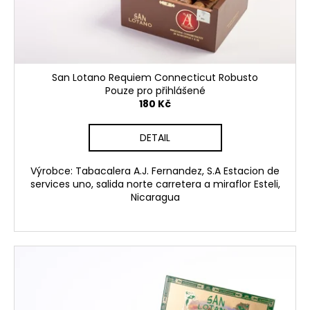
č
d
u
u
j
k
e
t
m
ů
e
San Lotano Requiem Connecticut Robusto
Pouze pro přihlášené
180 Kč
FLOR
DE
DETAIL
OLIVA
ROBUSTO
Výrobce: Tabacalera A.J. Fernandez, S.A Estacion de
105
Kč
services uno, salida norte carretera a miraflor Esteli,
Nicaragua