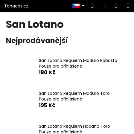
K
Přejít
Hledat
Náku
M
Přihlášen
Tabacos.cz
na
o
obsah
Zpět
Zpět
košík
š
San Lotano
í
C
k
Nejprodávanější
o
p
o
San Lotano Requiem Maduro Robusto
t
Pouze pro přihlášené
ř
180 Kč
e
b
u
San Lotano Requiem Maduro Toro
Pouze pro přihlášené
j
195 Kč
e
t
e
San Lotano Requiem Habano Toro
n
Pouze pro přihlášené