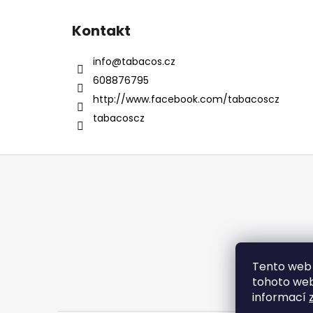
Kontakt
info
@
tabacos.cz
608876795
http://www.facebook.com/tabacoscz
tabacoscz
Z
á
p
a
t
í
Tento web 
tohoto webu
informací