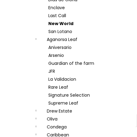
BOVEDA 69% 4G
l
Enclave
12 Kč
Last Call
New World
San Lotano
Aganorsa Leaf
Aniversario
Arsenio
Guardian of the farm
JFR
La Validacion
Rare Leaf
Signature Selection
Supreme Leaf
Drew Estate
Oliva
Condega
Caribbean