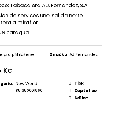
ICARAGUA
ce: Tabacalera A.J. Fernandez, S.A
ion de services uno, salida norte
tera a miraflor
i, Nicaragua
e pro přihlášené
Značka:
AJ Fernandez
5 Kč
ná
:
Tisk
gorie
:
New World
851350001960
Zeptat se
Sdílet