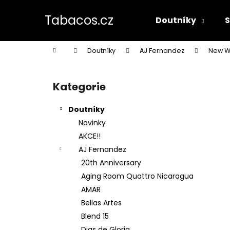
K
Přejít
na
o
Tabacos.cz
Doutníky
obsah
Zpět
Zpět
š
do
do
í
Domů
Doutníky
AJ Fernandez
New W
k
obchodu
obchodu
P
o
Kategorie
Přeskočit
s
kategorie
t
Doutníky
r
Novinky
a
AKCE!!
n
AJ Fernandez
n
20th Anniversary
í
Aging Room Quattro Nicaragua
p
AMAR
a
Bellas Artes
n
Blend 15
e
Dias de Gloria