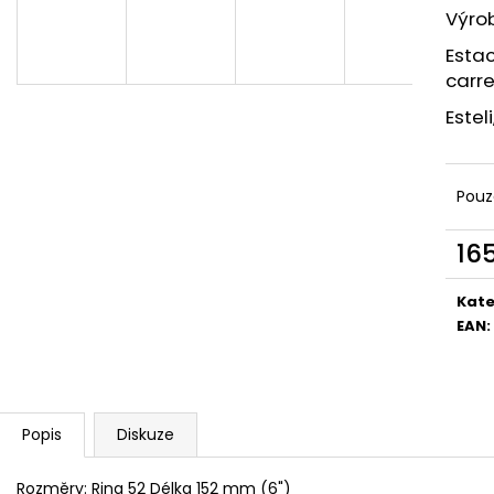
UMNUM CAŇONAZO NIKARAGUA
UMNUM BOND N
Výrob
85 Kč
75 Kč
Estac
carre
Estel
Pouz
16
Měr
cena
Kate
EAN
:
Popis
Diskuze
Rozměry: Ring 52 Délka 152 mm (6")