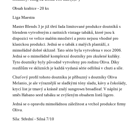
Obsah krabice - 20 ks
Liga Maestra
Master Blends 3 je již třetí řada limitované produkce doutníků s
blendem vytvořeným z raritních vintage tabáků, které jsou k
dispozici ve velice malém množství a proto nejsou vhodné pro
klasickou produkci. Jedná se o tabák z malých plantáží, z
mimořádně dobré sklizně. Tato série byla vytvořena v roce 2006.
Jedná se o mimořádně komplexní doutníky pro zkušené kuřáky.
Tyto doutníky byly původně vytvořeny pro rodinu Oliva. Díky
rozdílům ve sklizních je každá vydaná série odlišná v chuti a síle.
Chuťový profil tohoto doutníku je příbuzný s doutníky Oliva
Melanio, je ale výraznější se sladkými tóny sladu, kávy a čokolády,
krycí list je tmavý a krásně zralý sungrown broadleaf. V náplni je
směs Habano seed tabáku se zvýšeným obsahem listů ligero.
Jedná se o opravdu mimořádnou záležitost a vrchol produkce firmy
Oliva.
Síla: Střední - Silná 7/10