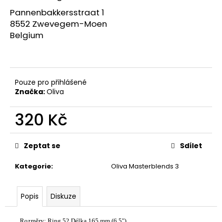
č
u
Pannenbakkersstraat 1
j
8552 Zwevegem-Moen
e
Belgium
m
e
Pouze pro přihlášené
BLEND
Značka:
Oliva
15
TORO
320 Kč
95
Kč
Měrná
cena:
Zeptat se
Sdílet
Kategorie
:
Oliva Masterblends 3
Popis
Diskuze
Rozměry: Ring 52 Délka 165 mm (6,5")