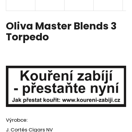
a
j
í
Oliva Master Blends 3
t
Torpedo
?
HLEDAT
D
o
p
o
r
Výrobce:
u
J. Cortés Cigars NV