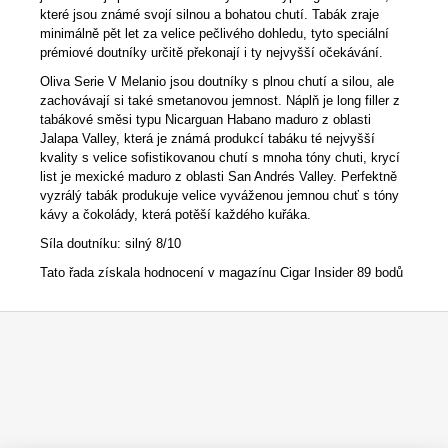
které jsou známé svojí silnou a bohatou chutí. Tabák zraje
minimálně pět let za velice pečlivého dohledu, tyto speciální
prémiové doutníky určitě překonají i ty nejvyšší očekávání.
Oliva Serie V Melanio jsou doutníky s plnou chutí a silou, ale
zachovávají si také smetanovou jemnost. Náplň je long filler z
tabákové směsi typu Nicarguan Habano maduro z oblasti
Jalapa Valley, která je známá produkcí tabáku té nejvyšší
kvality s velice sofistikovanou chutí s mnoha tóny chuti, krycí
list je mexické maduro z oblasti San Andrés Valley. Perfektně
vyzrálý tabák produkuje velice vyváženou jemnou chuť s tóny
kávy a čokolády, která potěší každého kuřáka.
Síla doutníku: silný 8/10
Tato řada získala hodnocení v magazínu Cigar Insider 89 bodů
Z
á
p
a
t