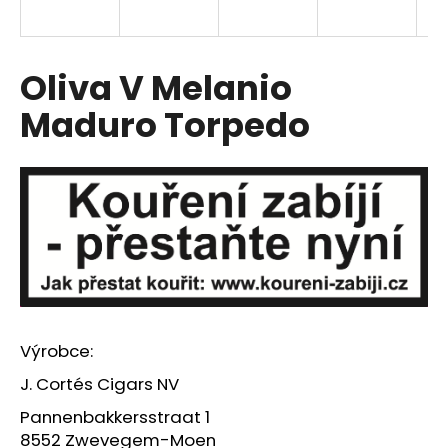
a
j
í
Oliva V Melanio
t
Maduro Torpedo
?
HLEDAT
D
o
Výrobce:
p
o
J. Cortés Cigars NV
r
Pannenbakkersstraat 1
u
8552 Zwevegem-Moen