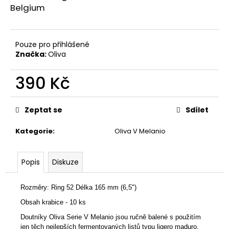
č
Belgium
u
j
e
Pouze pro přihlášené
m
Značka:
Oliva
e
390 Kč
BOVEDA
Měrná
69%
4G
cena:
Zeptat se
Sdílet
12
Kč
Kategorie
:
Oliva V Melanio
Popis
Diskuze
Rozměry: Ring 52 Délka 165 mm (6,5")
Obsah krabice - 10 ks
Doutníky Oliva Serie V Melanio jsou ručně balené s použitím
jen těch nejlepších fermentovaných listů typu ligero maduro,