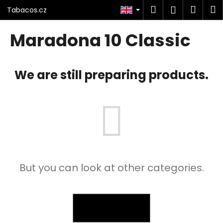
C
Skip
Search
Shop
M
Login
Tabacos.cz
to
a
content
Back
Back
cart
r
Maradona 10 Classic
t
W
h
We are still preparing products.
a
t
a
r
e
y
o
But you can look at other categories.
u
l
o
o
BACK TO SHOP
k