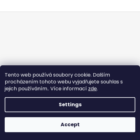
i
F
n
o
g
o
f
t
o
e
r
r
?
Tento web používá soubory cookie. Dalším
procházením tohoto webu vyjadřujete souhlas s
jejich používáním.. Více informací
zde
.
SEARCH
Settings
Created by Shoptet
W
Copyright 2026
Tabacos.cz
. All rights reserved.
e
Accept
r
e