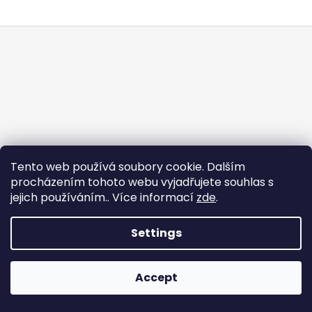
i
F
n
o
g
o
f
t
o
e
r
r
?
Tento web používá soubory cookie. Dalším
procházením tohoto webu vyjadřujete souhlas s
jejich používáním.. Více informací
zde
.
SEARCH
Settings
Created by Shoptet
W
Copyright 2026
Tabacos.cz
. All rights reserved.
e
Accept
r
e